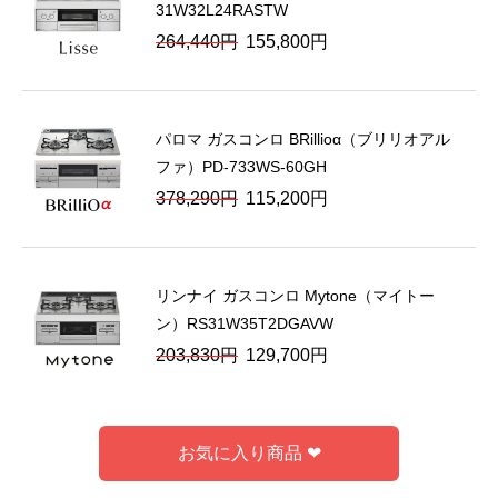
31W32L24RASTW
元
現
264,440
円
155,800
円
の
在
価
の
格
価
パロマ ガスコンロ BRillioα（ブリリオアル
は
格
ファ）PD-733WS-60GH
264,440
は
元
現
378,290
円
115,200
円
円
155,800
の
在
で
円
価
の
し
で
格
価
た。
す。
リンナイ ガスコンロ Mytone（マイトー
は
格
ン）RS31W35T2DGAVW
378,290
は
元
現
203,830
円
129,700
円
円
115,200
の
在
で
円
価
の
し
で
格
価
た。
す。
お気に入り商品 ❤
は
格
203,830
は